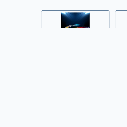
Sabrosa Stereo »
Puerto Santander Stereo »