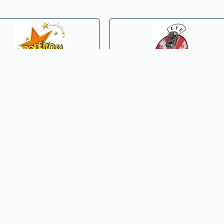
la poderosa tibu »
La voz de la esperanza »
La voz de la gran Colombia »
Sardinata Stereo »