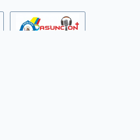
Asuncion Stereo »
cacica stereo »